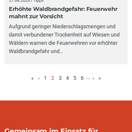
27.04.2026 / Tipps
Erhöhte Waldbrandgefahr: Feuerwehr
mahnt zur Vorsicht
Aufgrund geringer Niederschlagsmengen und
damit verbundener Trockenheit auf Wiesen und
Wäldern warnen die Feuerwehren vor erhöhter
Waldbrandgefahr und…
...
«
‹
1
2
3
4
5
6
›
»
(aktuell)
Gemeinsam im Einsatz für