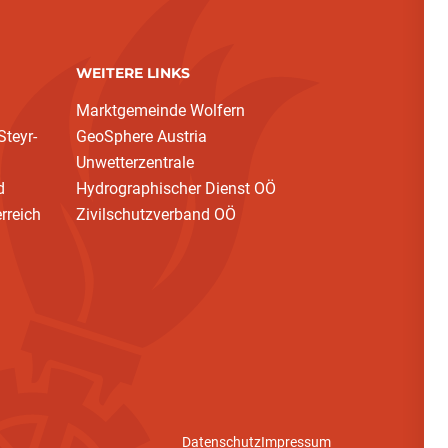
WEITERE LINKS
Marktgemeinde Wolfern
teyr-
GeoSphere Austria
Unwetterzentrale
d
Hydrographischer Dienst OÖ
rreich
Zivilschutzverband OÖ
Datenschutz
Impressum