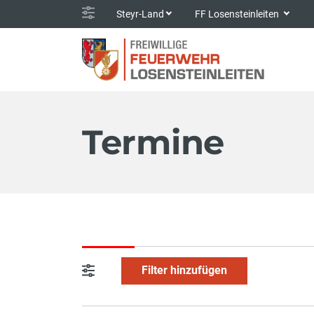
Steyr-Land
FF Losensteinleiten
Termine
Filter hinzufügen