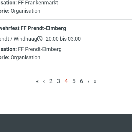
sation:
FF Frankenmarkt
rie:
Organisation
wehrfest FF Prendt-Elmberg
endt / Windhaag
20:00 bis 03:00
sation:
FF Prendt-Elmberg
rie:
Organisation
«
‹
2
3
4
5
6
›
»
(current)