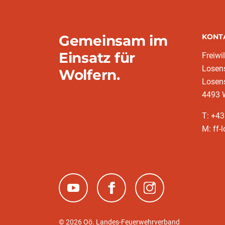
Gemeinsam im
KONT
Einsatz für
Freiwi
Losens
Wolfern.
Losens
4493 
T: +43
M: ff-
(neues Fenster)
(neues Fenster)
(neues Fenster)
© 2026 Oö. Landes-Feuerwehrverband