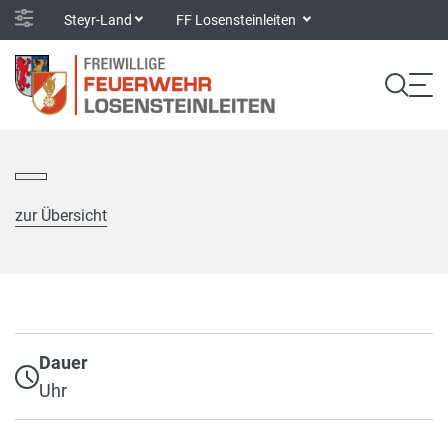
Steyr-Land
FF Losensteinleiten
zur Übersicht
Dauer
Uhr